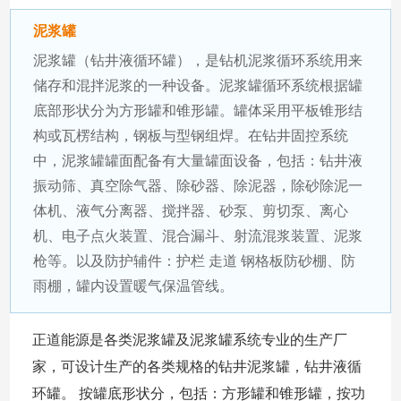
泥浆罐
泥浆罐（钻井液循环罐），是钻机泥浆循环系统用来
储存和混拌泥浆的一种设备。泥浆罐循环系统根据罐
底部形状分为方形罐和锥形罐。罐体采用平板锥形结
构或瓦楞结构，钢板与型钢组焊。在钻井固控系统
中，泥浆罐罐面配备有大量罐面设备，包括：钻井液
振动筛、真空除气器、除砂器、除泥器，除砂除泥一
体机、液气分离器、搅拌器、砂泵、剪切泵、离心
机、电子点火装置、混合漏斗、射流混浆装置、泥浆
枪等。以及防护辅件：护栏 走道 钢格板防砂棚、防
雨棚，罐内设置暖气保温管线。
正道能源是各类泥浆罐及泥浆罐系统专业的生产厂
家，可设计生产的各类规格的钻井泥浆罐，钻井液循
环罐。 按罐底形状分，包括：方形罐和锥形罐，按功