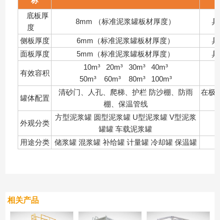
称
底板厚
8mm （标准泥浆罐板材厚度）
具
度
侧板厚度
6mm（标准泥浆罐板材厚度）
具
面板厚度
5mm（标准泥浆罐板材厚度）
具
10m³ 20m³ 30m³ 40m³
有效容积
50m³ 60m³ 80m³ 100m³
清砂门、人孔、爬梯、护栏 防沙棚、防雨
在极
罐体配置
棚、保温管线
方型泥浆罐 圆型泥浆罐 U型泥浆罐 V型泥浆
外观分类
罐罐 车载泥浆罐
用途分类
储浆罐 混浆罐 补给罐 计量罐 冷却罐 保温罐
相关产品