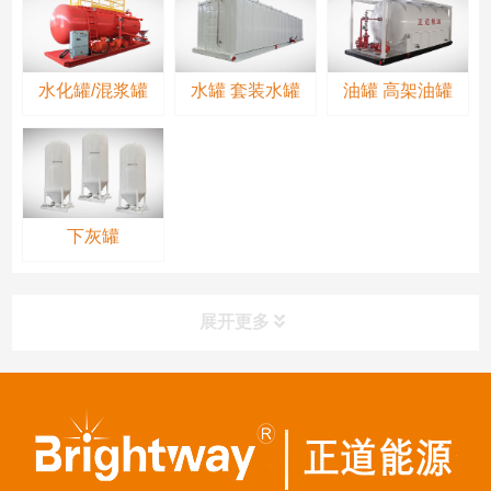
水化罐/混浆罐
水罐 套装水罐
油罐 高架油罐
下灰罐
展开更多