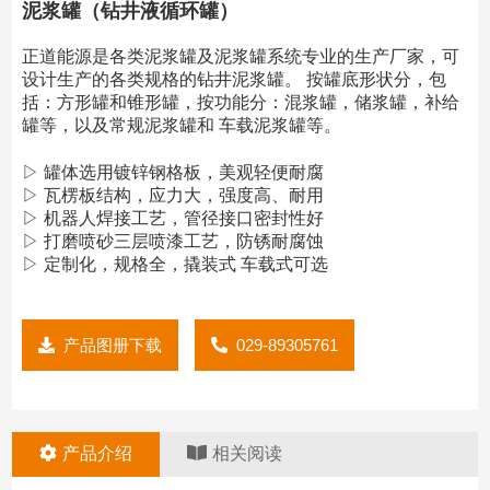
泥浆罐（钻井液循环罐）
正道能源是各类泥浆罐及泥浆罐系统专业的生产厂家，可
设计生产的各类规格的钻井泥浆罐。 按罐底形状分，包
括：方形罐和锥形罐，按功能分：混浆罐，储浆罐，补给
罐等，以及常规泥浆罐和 车载泥浆罐等。
▷ 罐体选用镀锌钢格板，美观轻便耐腐
▷ 瓦楞板结构，应力大，强度高、耐用
▷ 机器人焊接工艺，管径接口密封性好
▷ 打磨喷砂三层喷漆工艺，防锈耐腐蚀
▷ 定制化，规格全，撬装式 车载式可选
产品图册下载
029-89305761
产品介绍
相关阅读