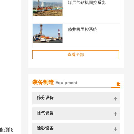
煤层气钻机固控系统
水基/油基2种泥浆不落地
2024年9月29日
1309
本文主要介绍水基泥浆不落地
有效对钻井岩屑水基泥浆和油
修井机固控系统
相可实现回用，整个处理过程
查看全部
装备制造
Equipment
筛分设备
除气设备
除砂设备
能源能