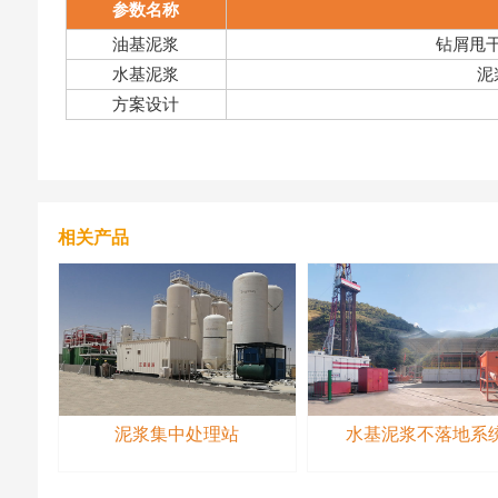
参数名称
油基泥浆
钻屑甩
水基泥浆
泥
方案设计
相关产品
泥浆集中处理站
水基泥浆不落地系