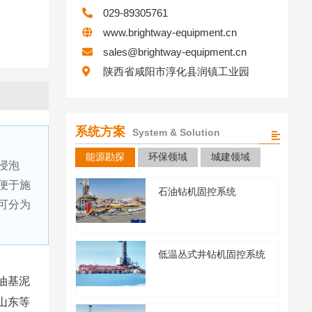
029-89305761
www.brightway-equipment.cn
sales@brightway-equipment.cn
陕西省咸阳市淳化县润镇工业园
系统方案
System & Solution
水基泥浆如何处理？水基
能源勘探
环保领域
城建领域
2024年12月20日
1109
浸泡
水基泥浆如何处理？水基泥浆
便于施
石油钻机固控系统
焚烧法，生物分解法，化学固
可分为
油基泥浆钻井体系中油基
2024年12月18日
1103
低温丛式井钻机固控系统
本文将主要探讨在油基泥浆钻
油基泥
少油基泥浆浪费，降低钻井成
山东等