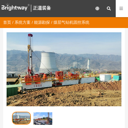
首页
/
系统方案
/
能源勘探
/ 煤层气钻机固控系统