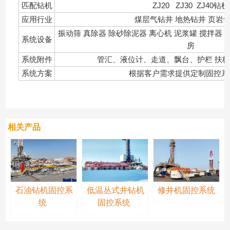
匹配钻机
ZJ20 ZJ30 ZJ40钻机
应用行业
煤层气钻井 地热钻井 页岩
振动筛 真除器 除砂除泥器 离心机 泥浆罐 搅拌器 
系统设备
房
系统附件
管汇、液位计、走道、飘台、护栏 扶
系统方案
根据客户需求提供定制固控系
相关产品
石油钻机固控系
低温丛式井钻机
修井机固控系统
统
固控系统