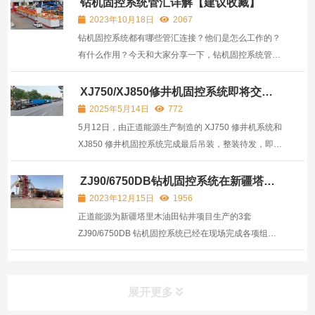
钻机固控系统管汇详解【建议收藏】
2023年10月18日
2067
钻机固控系统都有哪些管汇连接？他们是怎么工作的？
有什么作用？今天和大家分享一下，钻机固控系统管
汇：联通管线，泥浆泵管线，混浆管线，平衡管线，溢
流管线，清水管线，泥浆枪管线，补给管线，高架管线
XJ750/XJ850修井机固控系统即将交付
伊拉克客户
等9大管线。
2025年5月14日
772
5月12日，由正道能源生产制造的 XJ750 修井机系统和
XJ850 修井机固控系统完成最后吊装，整装待发，即将
交付给伊拉克客户。​
ZJ90/6750DB钻机固控系统在新疆塔里
木油田钻井现场正式投入运营
2023年12月15日
1956
正道能源为新疆塔里木油田钻井项目生产的3套
ZJ90/6750DB 钻机固控系统已经在现场完成各项组装
调试，首套已在钻进现场正式投入运营。
展开更多