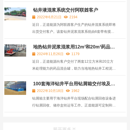
压混浆系统由液压混浆罐，液压水罐，以及射流混浆装
置及泥浆搅拌器组成，系统将配套用于客户的石油钻井
钻井液混浆系统交付阿联酋客户
固控系统混浆使用。
2022年6月21日
2194
近日，正道能源为阿联酋客户生产的钻井混浆系统即将
出货交付客户。该套钻井泥浆混浆系统由6套带有搅拌
器和混浆设备以及电控等基础设备的泥浆罐组成，每套
泥浆罐的规格为11500x3000x2700mm，有效容积为
地热钻井泥浆混浆用12m³和20m³药品混
合罐交付客户
80方。可配套油田固控系设备作为泥浆固控系统使用。
2024年11月26日
1179
近日，正道能源向客户交付了两套12立方米和20立方
米处理能力的药品混合罐，助力当地地热钻井工程泥浆
的处置。 这两套药品混合罐是正道能源针对地热钻井泥
浆处置需求未客户定制的。它们采用了分体式设计，结
100套海洋钻井平台用钻屑箱交付埃及客
户
构紧凑且易于操作。其中，药品罐用于储存处理泥浆所
2022年10月18日
1962
需的化学...
钻屑箱主要用于海洋钻井平台现场配合钻屑回收设备进
行钻屑回收、储存盒转运等工作。正道能源可定制和生
产提供多种规格2-4m³有效容量的钻屑箱，海上钻井用
钻屑箱具有相关认证、焊缝探伤报告等。近日，正道能
源为埃及客户交付一批共100套钻屑箱。
展开更多