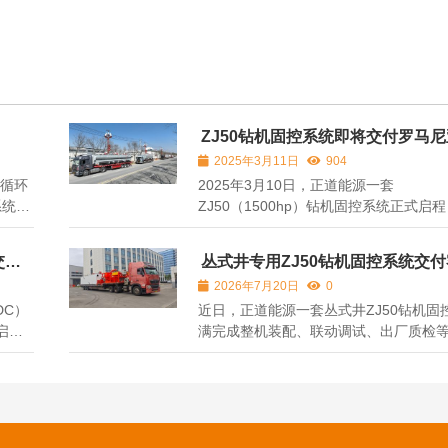
ZJ50钻机固控系统即将交付罗马
2025年3月11日
904
液循环
2025年3月10日，正道能源一套
系统提
ZJ50（1500hp）钻机固控系统正式启
上超
交付罗马尼亚客户。 该套ZJ50固控系
面取
固控系统最大的区别就是整套系统做了C
交付
丛式井专用ZJ50钻机固控系统交
深钻井
从结构设计到电气元件均通过欧盟认证
2026年7月20日
0
.
计采用圆底弧罐体设计，配置ATEX防爆
DC）
近日，正道能源一套丛式井ZJ50钻机固
统，整套系统配...
启
满完成整机装配、联动调试、出厂质检
兰石
序，正式装车发运，即将奔赴钻探工程
机固控
场，为丛式井高效施工提供全套泥浆循
典
决方案。 本次发货的ZJ50固控系统配
控系
熟的五级钻井液净化体系，集成振动筛除砂