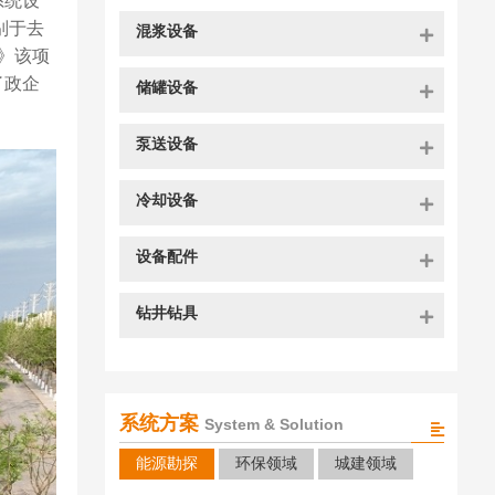
系统设
别于去
混浆设备
》该项
了政企
储罐设备
泵送设备
冷却设备
设备配件
钻井钻具
系统方案
System & Solution
能源勘探
环保领域
城建领域