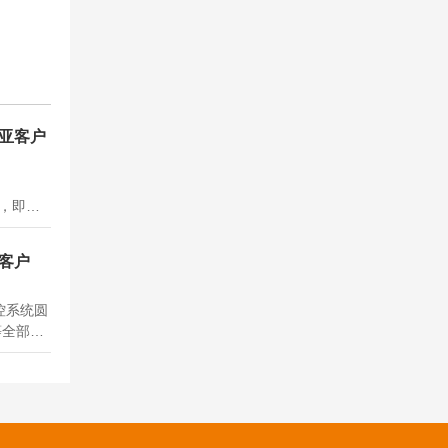
尼亚客户
程，即将
统与传统
E认证，
付客户
。结构设
电控系
控系统圆
等全部工
项目现
环净化解
置行业成
一...