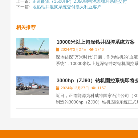
上一篇:
正道能源（1500HP）ZJ50钻机泥浆循环系统交付
下一篇:
地热钻井混浆系统交付澳大利亚客户
相关推荐
10000米以上超深钻井固控系统方案
2024年3月27日
1746
深地钻探“万米时代”开启，作为钻机的“血
系统”，10000米以上超深钻井对钻机固控
出了更高的要求。正道能源针对10000米以
深钻井项目，在钻井固控系统设计和研发方
3000hp（ZJ90）钻机固控系统即将
得了突破，正道能源10000米-15000米超
科威特客户
2024年12月27日
1157
固控系统方案，具有比较大的钻井液固控容..
近日，正道能源为科威特国家石油公司（K
制造的3000hp（ZJ90）钻机固控系统正式
程，即将交付客户。这是继去年正道能源同
装备为新疆9000米钻井生产的3套ZJ90钻
系统项目之后，又一次超深钻井固控合作的
范，这一交付标志着正道能源在高端钻机固
统...