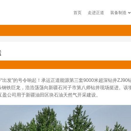
首页
走进正道
装备制造
运
“出发”的号令响起！承运正道能源第三套9000米超深钻井ZJ90
条钢铁巨龙，浩浩荡荡向新疆石河子市第八师钻井现场挺进。该
疆互盈公司用于新疆油田区块石油天然气开采建设。