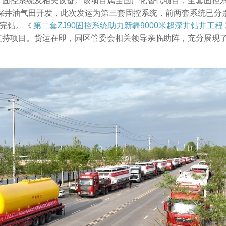
产固控系统及相关设备。该项目属全国产化替代项目，全套固控
超深井油气田开发，此次发运为第三套固控系统，前两套系统已分
将完钻。《
第二套ZJ90固控系统助力新疆9000米超深井钻井工程
支持项目。货运在即，园区管委会相关领导亲临助阵，充分展现