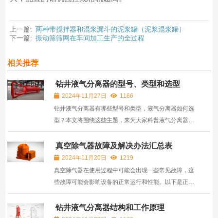
上一篇:
两种带搅拌器和混浆漏斗的泥浆罐（泥浆混浆罐）
下一篇:
振动筛筛网在车间加工生产的全过程
相关推荐
钻井液气分离器的型号、类型和选型
2024年11月27日
1166
钻井液气分离器有哪些型号和类型，液气分离器如何选
型？本文将围绕这些主题，来为大家科普液气分离器的
型号规格，分类类型以及如何选型等相关问题。
真空除气器故障及解决办法汇总表
2024年11月20日
1219
真空除气器在使用过程中可能会出现一些常见故障，这
些故障可能会影响设备的正常运行和性能。以下是正道
能源总结的一些常见的真空除气器故障，以及解决办
法，供大家参考。
钻井液气分离器结构和工作原理