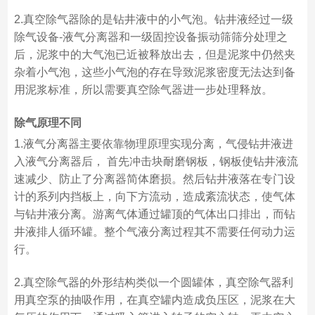
2.真空除气器除的是钻井液中的小气泡。钻井液经过一级
除气设备-液气分离器和一级固控设备振动筛筛分处理之
后，泥浆中的大气泡已近被释放出去，但是泥浆中仍然夹
杂着小气泡，这些小气泡的存在导致泥浆密度无法达到备
用泥浆标准，所以需要真空除气器进一步处理释放。
除气原理不同
1.液气分离器主要依靠物理原理实现分离，气侵钻井液进
入液气分离器后， 首先冲击块耐磨钢板，钢板使钻井液流
速减少、防止了分离器简体磨损。然后钻井液落在专门设
计的系列内挡板上，向下方流动，造成紊流状态，使气体
与钻井液分离。游离气体通过罐顶的气体出口排出，而钻
井液排人循环罐。整个气液分离过程其不需要任何动力运
行。
2.真空除气器的外形结构类似一个圆罐体，真空除气器利
用真空泵的抽吸作用，在真空罐内造成负压区，泥浆在大