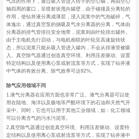
气压的作用下，通过吸入管进入转子的空心轴，再由空心
轴四周的窗口，呈喷射状甩向罐壁，由于碰撞及分离轮的
作用，使钻井液分离成薄层，浸入泥浆中的气泡破碎，气
体逸出，通过真空泵的抽吸及气水分离器的分离，气体由
分离器的排气管排往安全地带，泥浆则由叶轮排出罐外。
由于主电机先行启动，与电机相联的叶轮呈高速旋转状
态，所以泥浆只能从吸入管进入罐内，不会从排液管被吸
入。真空除气器通过创造真空环境、利用压差驱动、设置
特定结构以及使用离心泵或射流泵等方式，实现了钻井液
中气体的有效分离。除气效率可达92%。
除气应用领域不同
1.液气分离器在应用方面也非常广泛。液气分离器可以使
用在陆地、海洋以及极地等严酷环境下的石油和天然气开
采中。同时，它也可以用于其他工业领域，如：化工领域
可以分离含气的污水污泥等。
2.真空除气器通过创造真空环境、利用压差驱动、设置特
定结构以及使用离心泵或射流泵等方式，实现了钻井液中