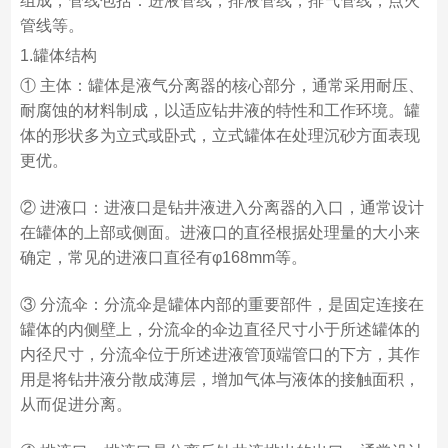
组成，管线包括：进液管线，排液管线，排气管线，点火
管线等。
1.罐体结构
① 主体：罐体是液气分离器的核心部分，通常采用耐压、
耐腐蚀的材料制成，以适应钻井液的特性和工作环境。罐
体的形状多为立式或卧式，立式罐体在处理沉砂方面表现
更优。
② 进液口：进液口是钻井液进入分离器的入口，通常设计
在罐体的上部或侧面。进液口的直径根据处理量的大小来
确定，常见的进液口直径有φ168mm等。
③ 分流伞：分流伞是罐体内部的重要部件，是固定连接在
罐体的内侧壁上，分流伞的伞边直径尺寸小于所述罐体的
内径尺寸，分流伞位于所述进液管顶端管口的下方，其作
用是将钻井液分散成薄层，增加气体与液体的接触面积，
从而促进分离。