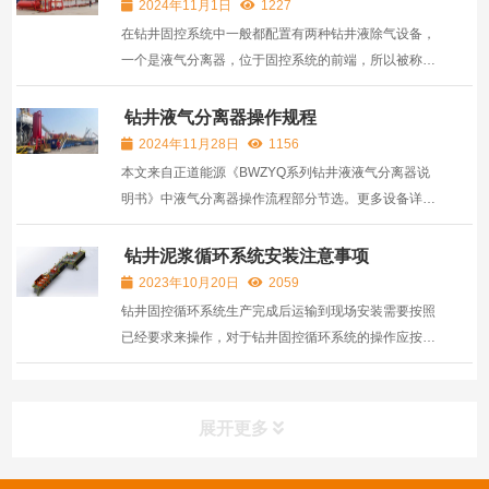
2024年11月1日
1227
在钻井固控系统中一般都配置有两种钻井液除气设备，
一个是液气分离器，位于固控系统的前端，所以被称为
钻井液一级除气设备。另一个是真空除气器，位于固控
系统中泥浆振动筛之后，又被称为钻井液二级除气设
钻井液气分离器操作规程
备。而这两者除气设备在工作原理，设备用途，应用领
2024年11月28日
1156
域，设备...
本文来自正道能源《BWZYQ系列钻井液液气分离器说
明书》中液气分离器操作流程部分节选。更多设备详细
操作说明可，可参考《BWZYQ系列钻井液液气分离器
说明书》。本操作规程旨在规范钻井液气分离器的使用
钻井泥浆循环系统安装注意事项
和维护，确保钻井作业的安全性和效率，防止环境污
2023年10月20日
2059
染，保障作业人...
钻井固控循环系统生产完成后运输到现场安装需要按照
已经要求来操作，对于钻井固控循环系统的操作应按照
以下几个方面要求。
展开更多